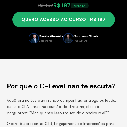
R$ 197
R$ 497
OFERTA
QUERO ACESSO AO CURSO · R$ 197
Danilo Almeida
Gustavo Stork
Salesforce
The CMOs
Por que o C-Level não te escuta?
Você vira noites otimizando campanhas, entrega os leads,
baixa o CPA… mas na reunião de diretoria, eles só
perguntam: "Mas quanto isso trouxe de dinheiro real?"
O erro é apresentar CTR, Engajamento e Impressões para