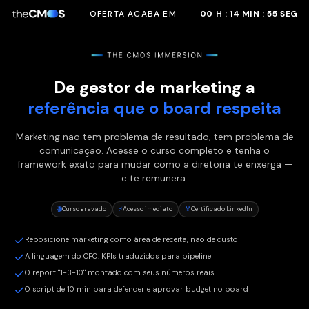
OFERTA ACABA EM
00
H :
14
MIN :
54
SEG
De gestor de marketing a
referência que o board respeita
Marketing não tem problema de resultado, tem problema de
comunicação. Acesse o curso completo e tenha o
framework exato para mudar como a diretoria te enxerga —
e te remunera.
🎬
Curso gravado
⚡
Acesso imediato
🏅
Certificado LinkedIn
Reposicione marketing como área de receita, não de custo
A linguagem do CFO: KPIs traduzidos para pipeline
O report "1-3-10" montado com seus números reais
O script de 10 min para defender e aprovar budget no board