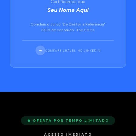
Certificamos que
Seu Nome Aqui
Concluiu o curso "De Gestor a Referência"
3h30 de conteúdo · The CMOs
COMPARTILHÁVEL NO LINKEDIN
in
🔥 OFERTA POR TEMPO LIMITADO
ACESSO IMEDIATO